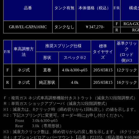
品番
タンク有無
本体価格（税込）
F/R
構成
F
RGA-GX
GRAVEL-GXPA16MC
タンクなし
￥347,270-
R
RG
基準クリッ
推奨スプリング仕様
標準
車高調整方
ク
F/R
タイヤサイ
法
(ロッド
ズ
形状
スペック※2
側)※3
F
ネジ式
直巻
4.0k-h300-φ65
205/65R15
12クリック
R
ネジ式
純正形状
4.0k
205/65R15
16クリック
Ｆ：複筒ガス ネジ式車高調整機能付きストラット（減衰力32段階調整式）
Ｒ：単筒ガス ショックアブソーバ（減衰力32段階調整式）
※1：減衰力は、8クリック時（締め切りから1回転戻し）の値を示します。
※2：下記スプリングに変更可。オーダー時にお申し付けください。
Front 3.0k-h300-φ65
Rear 3.0k（専用形状）
※3：減衰力クリック数は、締め切りからの戻し数を示します。（8クリック
※4：オプションピロアッパーマウント【品番：P2335L（税込価格￥60,060