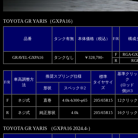
TOYOTA GR YARIS（GXPA16）
品番
タンク有無
本体価格（税込）
F/R
構成
F
RGA-GX
GRAVEL-GXPA16
タンクなし
￥328,790-
R
RG
基準クリッ
推奨スプリング仕様
標準
車高調整方
ク
F/R
タイヤサイ
法
(ロッド
ズ
形状
スペック※2
側)※3
F
ネジ式
直巻
4.0k-h300-φ65
205/65R15
12クリック
R
ネジ式
純正形状
4.0k
205/65R15
16クリック
TOYOTA GR YARIS （GXPA16 2024.4-）