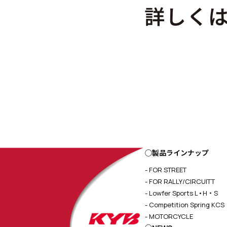
詳しく
◯製品ラインナップ
- FOR STREET
- FOR RALLY/CIRCUITT
- Lowfer Sports L•H・S
- Competition Spring KCS
- MOTORCYCLE