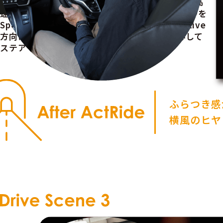
の横風にヒヤリとした経験があるはず。だから、高
速道路を利用する際には、事前に「Ride」のバーを
Sport方向に、「Speed Adpt.」のバーをAdaptive
方向に設定しておくと安定感が増し、より安心して
ステアリングを握ることができます。
ふらつき感
横風のヒヤ