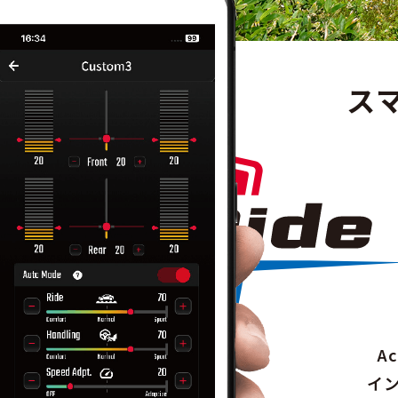
ス
A
イ