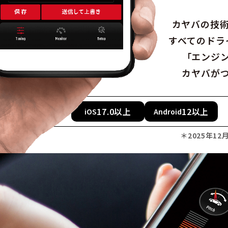
カヤバの技
すべてのドラ
「エンジ
カヤバが
作業確認済み
17.0以上
12以上
iOS
Android
対応OS
＊2025年12