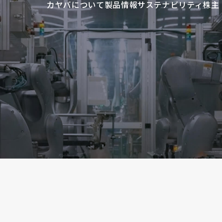
カヤバについて
製品情報
サステナビリティ
株主
トップメッセ
自
ABOUT KYB
PRODUCT
SUSTAI
グローバルネ
船
カヤバについて
製品情報
サステナビリ
スポンサーシ
カ
免震・制振用