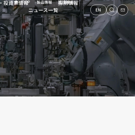
・投資家情報
採用情報
製品情報
建設機械
TOP
ニュース一覧
EN
ージ
動車
二輪車
理念
会社概要
スポーツ・福祉
サステナビリティ戦略
経営情報
カヤバの歴史・カヤバ史料
個人投資家の皆様へ
建設機械
環境
新卒採
産業車
社
NABILITY
IR
RECRUIT
ットワーク
舶
舞台機構
コーポレートガバナンス
IoTシステム
サプライチェーンマネジメント
IRカレンダー
鉄道
IRニュース一覧
特装車両
キ
調
ティ
株主・投資家情報
採用情報
ップ・ラリーチーム
タログダウンロード
オイルダンパー問題への対応について