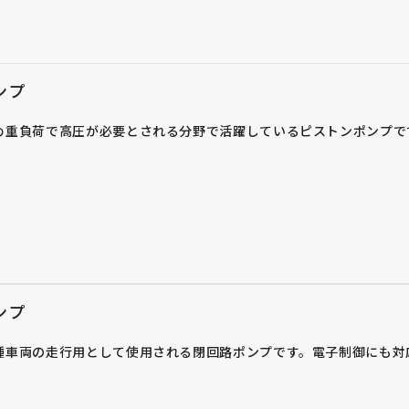
ンプ
め重負荷で高圧が必要とされる分野で活躍しているピストンポンプで
ンプ
種車両の走行用として使用される閉回路ポンプです。電子制御にも対