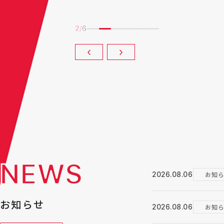
2
/
6
 Technical Review
Long term vision
バ技報
長期ビジョン
NEWS
お知
2026.08.06
お知らせ
お知
2026.08.06