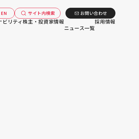
EN
サイト内検索
お問い合わせ
ナビリティ
株主・投資家情報
採用情報
ニュース一覧
トップメッセージ
自動車
二輪車
理念
会社概要
スポーツ・福祉
サステナビリティ戦略
経営情報
カヤバの歴史
個人投資
建設
DUCT
SUSTAINABILITY
IR
RECR
グローバルネットワーク
船舶
舞台機構
コーポレートガバナンス
IoTシステム
サプライチェーンマネ
IRカレンダー
鉄道
IR
サステナビリティ
株主・投資家情報
採用情報
スポンサーシップ・ラリーチーム
カタログダウンロード
免震・制振用オイルダンパー問題への対応について