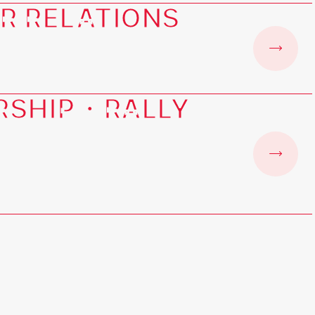
R RELATIONS
RSHIP・RALLY
・