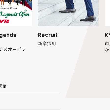
egends
Recruit
K
新卒採用
市
ンズオープン
か
締結