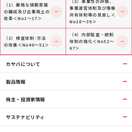
（2）事業性の評価、
（1）厳格な規範意識
事業運営体制及び情報
の醸成及び企業風土の
共有体制等の見直し＜
改革＜No1～17＞
No18～39＞
（4）内部監査・統制
（3）検査体制･方法
体制の強化＜No52～
の改善＜No40～51＞
67＞
カヤバについて
製品情報
株主・投資家情報
サステナビリティ