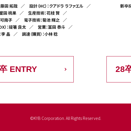
：藤田 拓哉
設計（HC）：クアドラ ラファエル
新卒
室田 桃果
生産技術：花枝 賢
 可南子
電子技術：菊池 輝之
DX）：提箸 良太
営業：冨田 泰斗
：李 晶
調達（購買）：小林 稔
7卒 ENTRY
28
©KYB Corporation. All Rights Reserved.