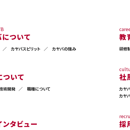
YB
care
バについて
教
カヤバスピリット
カヤバの強み
研修
cult
について
社
・技術開発
職種について
カヤバ
カヤバ 
recru
インタビュー
採