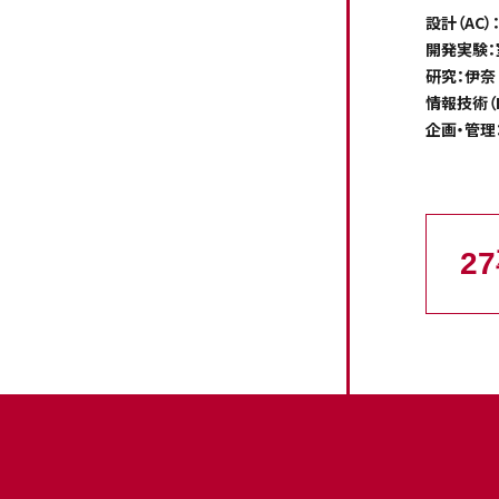
設計（AC）
開発実験：
研究：伊奈
情報技術（
企画・管理
2