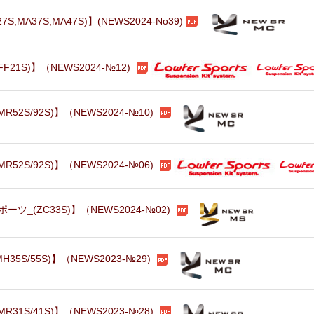
A37S,MA47S)】(NEWS2024-No39)
1S)】（NEWS2024-№12)
S/92S)】（NEWS2024-№10)
S/92S)】（NEWS2024-№06)
(ZC33S)】（NEWS2024-№02)
S/55S)】（NEWS2023-№29)
S/41S)】（NEWS2023-№28)